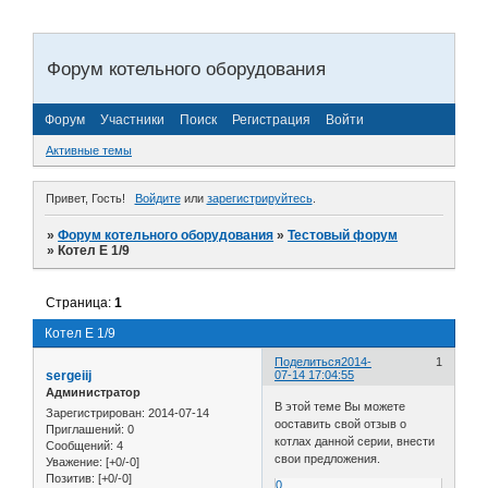
Форум котельного оборудования
Форум
Участники
Поиск
Регистрация
Войти
Активные темы
Привет, Гость!
Войдите
или
зарегистрируйтесь
.
»
Форум котельного оборудования
»
Тестовый форум
»
Котел Е 1/9
Страница:
1
Котел Е 1/9
Поделиться
2014-
1
sergeiij
07-14 17:04:55
Администратор
В этой теме Вы можете
Зарегистрирован
: 2014-07-14
ооставить свой отзыв о
Приглашений:
0
котлах данной серии, внести
Сообщений:
4
свои предложения.
Уважение:
[+0/-0]
Позитив:
[+0/-0]
0