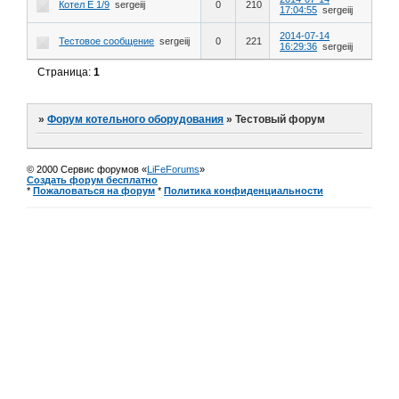
Котел Е 1/9
sergeiij
0
210
17:04:55
sergeiij
2014-07-14
Тестовое сообщение
sergeiij
0
221
16:29:36
sergeiij
Страница:
1
»
Форум котельного оборудования
»
Тестовый форум
© 2000 Сервис форумов «
LiFeForums
»
Создать форум бесплатно
*
Пожаловаться на форум
*
Политика конфиденциальности