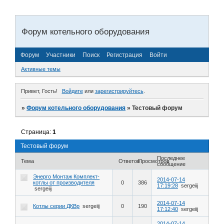
Форум котельного оборудования
Форум
Участники
Поиск
Регистрация
Войти
Активные темы
Привет, Гость!
Войдите
или
зарегистрируйтесь
.
»
Форум котельного оборудования
»
Тестовый форум
Страница:
1
Тестовый форум
Последнее
Тема
Ответов
Просмотров
сообщение
Энерго Монтаж Комплект-
2014-07-14
котлы от производителя
0
386
17:19:28
sergeiij
sergeiij
2014-07-14
Котлы серии ДКВр
sergeiij
0
190
17:12:40
sergeiij
2014-07-14