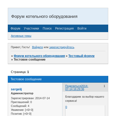
Форум котельного оборудования
Форум
Участники
Поиск
Регистрация
Войти
Активные темы
Привет, Гость!
Войдите
или
зарегистрируйтесь
.
»
Форум котельного оборудования
»
Тестовый форум
»
Тестовое сообщение
Страница:
1
Тестовое сообщение
Поделиться
2014-
1
sergeiij
07-14 16:29:36
Администратор
Благодарим за выбор нашего
Зарегистрирован
: 2014-07-14
сервиса!
Приглашений:
0
Сообщений:
4
0
Уважение:
[+0/-0]
Позитив:
[+0/-0]